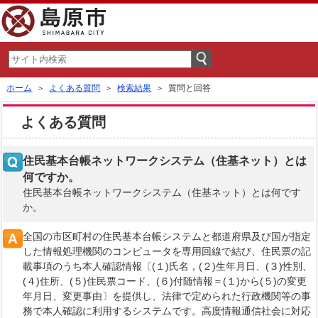
ホーム
＞
よくある質問
＞
検索結果
＞ 質問と回答
よくある質問
住民基本台帳ネットワークシステム（住基ネット）とは
何ですか。
住民基本台帳ネットワークシステム（住基ネット）とは何です
か。
全国の市区町村の住民基本台帳システムと都道府県及び国が指定
した情報処理機関のコンピュータを専用回線で結び、住民票の記
載事項のうち本人確認情報〔(１)氏名，(２)生年月日、(３)性別、
(４)住所、(５)住民票コード、(６)付随情報＝(１)から(５)の変更
年月日、変更事由〕を提供し、法律で定められた行政機関等の事
務で本人確認に利用するシステムです。高度情報通信社会に対応