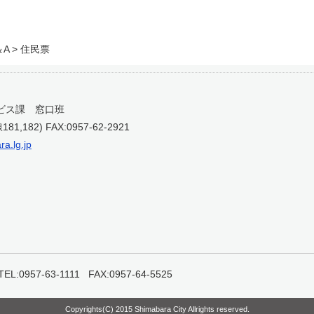
 > 住民票
ビス課 窓口班
181,182) FAX:0957-62-2921
a.lg.jp
957-63-1111 FAX:0957-64-5525
Copyrights(C) 2015 Shimabara City Allrights reserved.