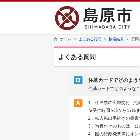
ホーム
＞
よくある質問
＞
検索結果
＞ 質問
よくある質問
住基カードでどのよう
住基カードでどのような
1．住民票の広域交付（他
※受付時間 9時から17時
2．転入転出手続きの簡素
3．写真付きのものは、公
4．国の行政機関等にオ