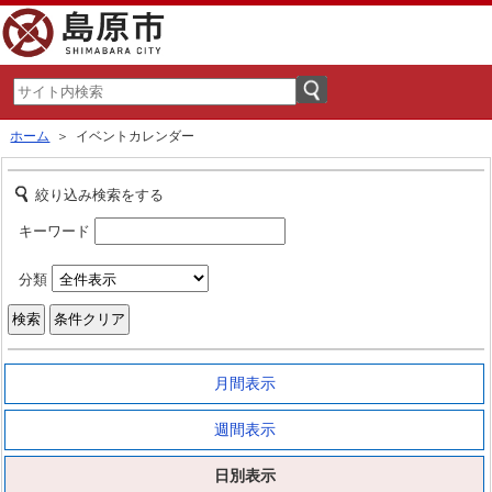
ホーム
＞ イベントカレンダー
絞り込み検索をする
キーワード
分類
月間表示
週間表示
日別表示