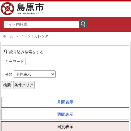
ホーム
＞ イベントカレンダー
絞り込み検索をする
キーワード
分類
月間表示
週間表示
日別表示