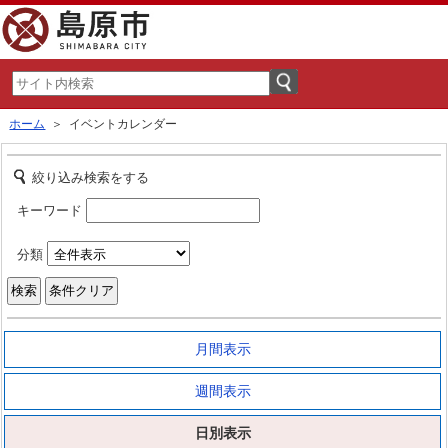
ホーム
＞ イベントカレンダー
絞り込み検索をする
キーワード
分類
月間表示
週間表示
日別表示