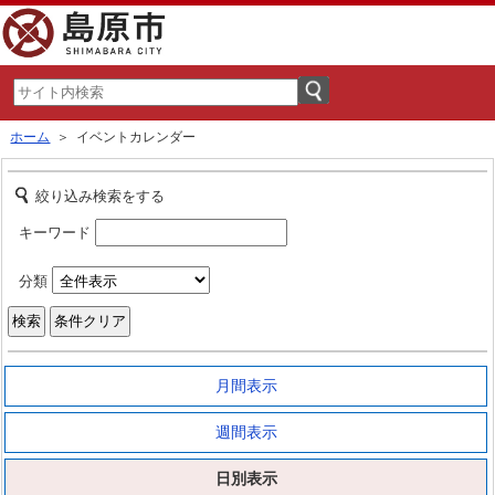
ホーム
＞ イベントカレンダー
絞り込み検索をする
キーワード
分類
月間表示
週間表示
日別表示