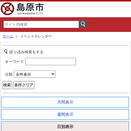
ホーム
＞ イベントカレンダー
絞り込み検索をする
キーワード
分類
月間表示
週間表示
日別表示