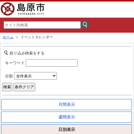
ホーム
＞ イベントカレンダー
絞り込み検索をする
キーワード
分類
月間表示
週間表示
日別表示