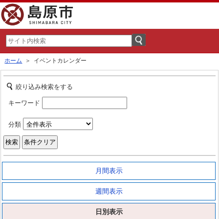
ホーム
＞ イベントカレンダー
絞り込み検索をする
キーワード
分類
月間表示
週間表示
日別表示