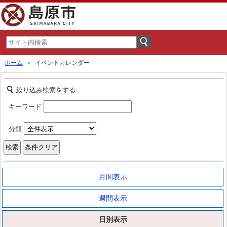
ホーム
＞ イベントカレンダー
絞り込み検索をする
キーワード
分類
月間表示
週間表示
日別表示