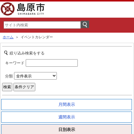
ホーム
＞ イベントカレンダー
絞り込み検索をする
キーワード
分類
月間表示
週間表示
日別表示