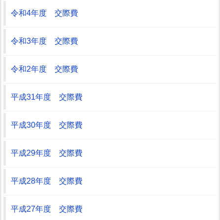
令和4年度 交際費
令和3年度 交際費
令和2年度 交際費
平成31年度 交際費
平成30年度 交際費
平成29年度 交際費
平成28年度 交際費
平成27年度 交際費