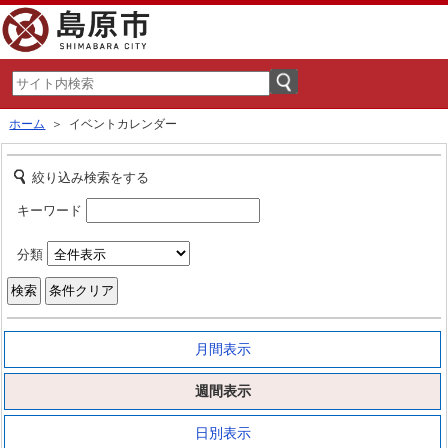
ホーム
＞ イベントカレンダー
絞り込み検索をする
キーワード
分類
月間表示
週間表示
日別表示