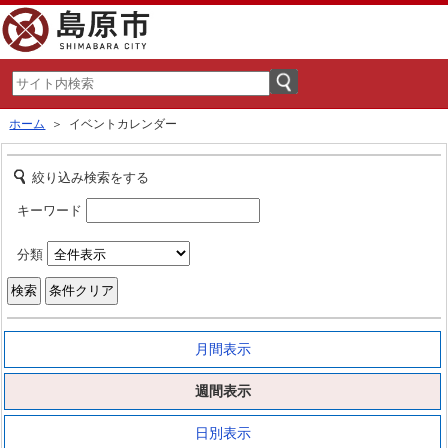
ホーム
＞ イベントカレンダー
絞り込み検索をする
キーワード
分類
月間表示
週間表示
日別表示