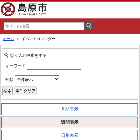
ホーム
＞ イベントカレンダー
絞り込み検索をする
キーワード
分類
月間表示
週間表示
日別表示