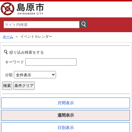
ホーム
＞ イベントカレンダー
絞り込み検索をする
キーワード
分類
月間表示
週間表示
日別表示