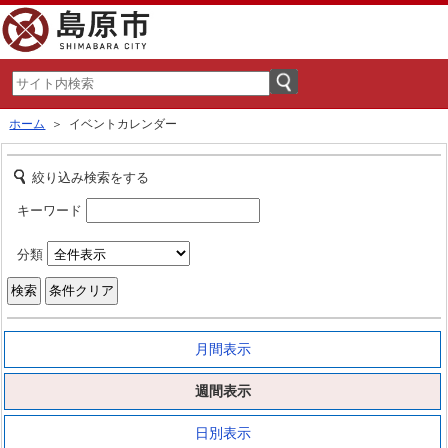
ホーム
＞ イベントカレンダー
絞り込み検索をする
キーワード
分類
月間表示
週間表示
日別表示