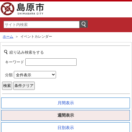
ホーム
＞ イベントカレンダー
絞り込み検索をする
キーワード
分類
月間表示
週間表示
日別表示