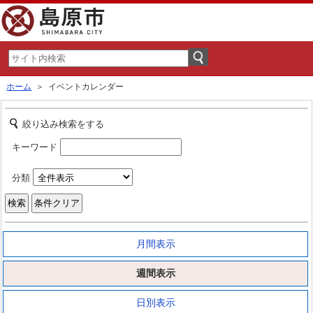
ホーム
＞ イベントカレンダー
絞り込み検索をする
キーワード
分類
月間表示
週間表示
日別表示