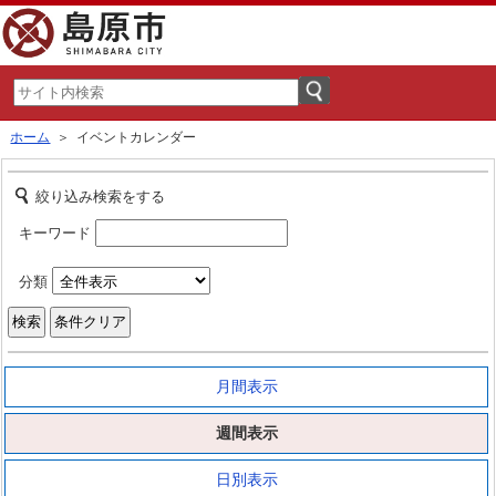
ホーム
＞ イベントカレンダー
絞り込み検索をする
キーワード
分類
月間表示
週間表示
日別表示