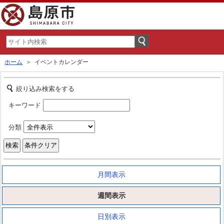
ホーム
＞ イベントカレンダー
絞り込み検索をする
キーワード
分類
月間表示
週間表示
日別表示