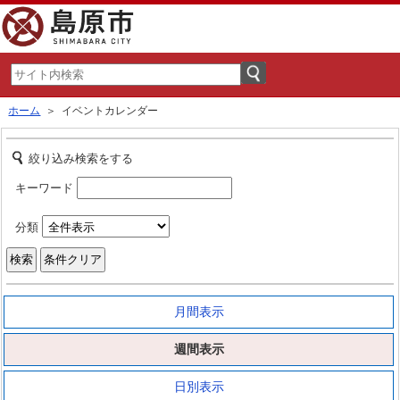
ホーム
＞ イベントカレンダー
絞り込み検索をする
キーワード
分類
月間表示
週間表示
日別表示