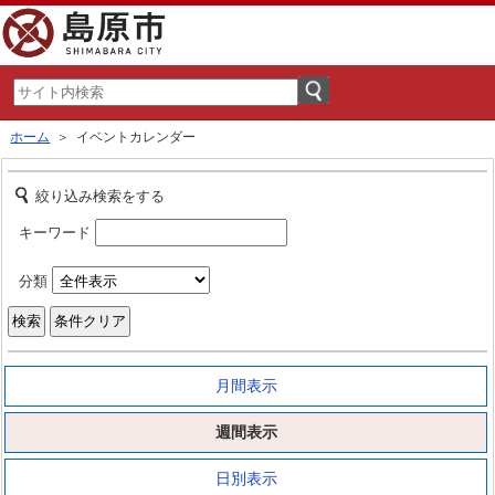
ホーム
＞ イベントカレンダー
絞り込み検索をする
キーワード
分類
月間表示
週間表示
日別表示