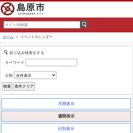
ホーム
＞ イベントカレンダー
絞り込み検索をする
キーワード
分類
月間表示
週間表示
日別表示