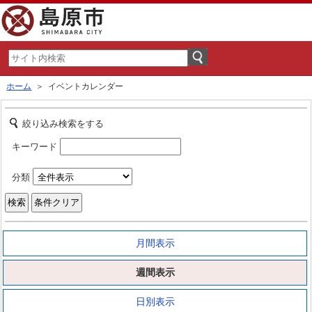
ホーム
＞ イベントカレンダー
絞り込み検索をする
キーワード
分類
月間表示
週間表示
日別表示