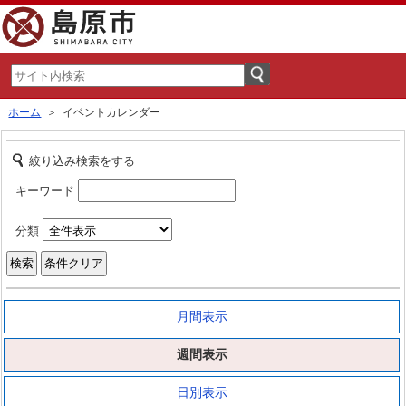
ホーム
＞ イベントカレンダー
絞り込み検索をする
キーワード
分類
月間表示
週間表示
日別表示