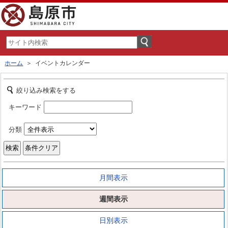
ホーム
＞ イベントカレンダー
絞り込み検索をする
キーワード
分類
月間表示
週間表示
日別表示