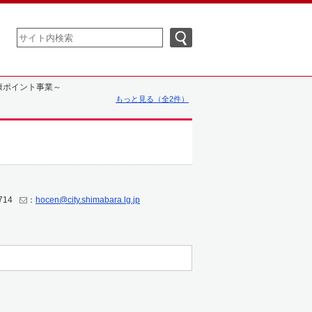
康ポイント事業～
もっと見る（全2件）
714
：
hocen@city.shimabara.lg.jp