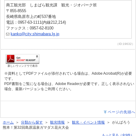
商工観光部 しまばら観光課 観光・ジオパーク班
〒855-8555
長崎県島原市上の町537番地
電話：0957-63-1111(内線212,214)
ファックス：0957-62-8100
kanko@city.shimabara.lg.jp
（ID:19632）
新しいウィンドウで表示
※資料としてPDFファイルが添付されている場合は、Adobe Acrobat(R)が必要
です。
PDF書類をご覧になる場合は、Adobe Readerが必要です。正しく表示されない
場合、最新バージョンをご利用ください。
ページの先頭へ
ホーム
＞
分類から探す
＞
観光情報
＞
観光・イベント情報
＞ がんばろう
熊本！第32回島原温泉ガマダス花火大会
もっと見る（全9件）