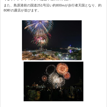
また、島原港前の国道251号沿い約800mが歩行者天国となり、約
80軒の露店が並びます。