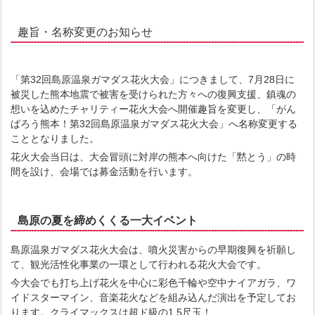
趣旨・名称変更のお知らせ
「第32回島原温泉ガマダス花火大会」につきまして、7月28日に
被災した熊本地震で被害を受けられた方々への復興支援、鎮魂の
想いを込めたチャリティー花火大会へ開催趣旨を変更し、「がん
ばろう熊本！第32回島原温泉ガマダス花火大会」へ名称変更する
こととなりました。
花火大会当日は、大会冒頭に対岸の熊本へ向けた「黙とう」の時
間を設け、会場では募金活動を行います。
島原の夏を締めくくる一大イベント
島原温泉ガマダス花火大会は、噴火災害からの早期復興を祈願し
て、観光活性化事業の一環として行われる花火大会です。
今大会でも打ち上げ花火を中心に彩色千輪や空中ナイアガラ、ワ
イドスターマイン、音楽花火などを組み込んだ演出を予定してお
ります。クライマックスは超ド級の1.5尺玉！