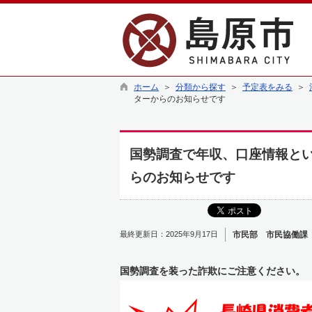
ホーム
＞
分類から探す
＞
予定表をみる
＞
ターからのお知らせです
国勢調査で年収、口座情報と
らのお知らせです
最終更新日：2025年9月17日
市民部 市民協働課
国勢調査を装った詐欺にご注意ください。