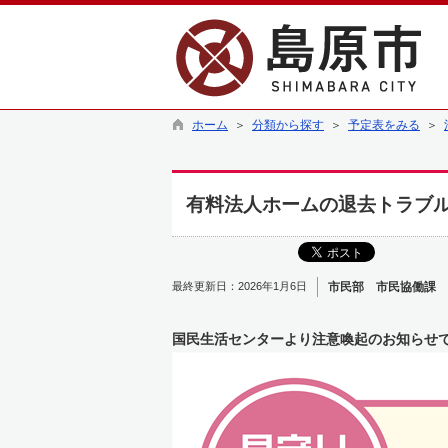
ホーム
＞
分類から探す
＞
予定表をみる
＞
有料法人ホームの退去トラブ
最終更新日：2026年1月6日
市民部 市民協働課 
国民生活センターより注意喚起のお知らせ