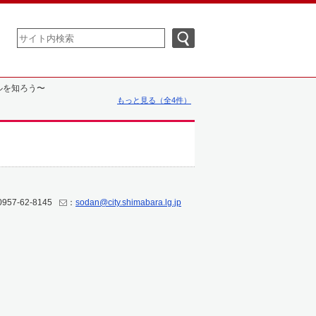
ルを知ろう〜
もっと見る（全4件）
957-62-8145
：
sodan@city.shimabara.lg.jp