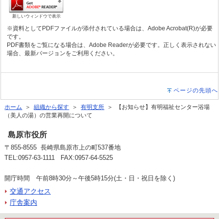
新しいウィンドウで表示
※資料としてPDFファイルが添付されている場合は、Adobe Acrobat(R)が必要
です。
PDF書類をご覧になる場合は、Adobe Readerが必要です。正しく表示されない
場合、最新バージョンをご利用ください。
ページの先頭へ
ホーム
＞
組織から探す
＞
有明支所
＞ 【お知らせ】有明福祉センター浴場
（美人の湯）の営業再開について
島原市役所
〒855-8555 長崎県島原市上の町537番地
TEL:0957-63-1111 FAX:0957-64-5525
開庁時間 午前8時30分～午後5時15分(土・日・祝日を除く)
交通アクセス
庁舎案内