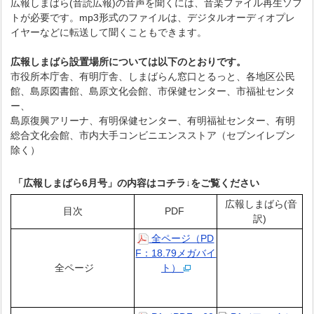
広報しまばら(音読広報)の音声を聞くには、音楽ファイル再生ソフ
トが必要です。mp3形式のファイルは、デジタルオーディオプレ
イヤーなどに転送して聞くこともできます。
広報しまばら設置場所については以下のとおりです。
市役所本庁舎、有明庁舎、しまばらん窓口とるっと、各地区公民
館、島原図書館、島原文化会館、市保健センター、市福祉センタ
ー、
島原復興アリーナ、有明保健センター、有明福祉センター、有明
総合文化会館、市内大手コンビニエンスストア（セブンイレブン
除く）
「広報しまばら6
月
号」の内容はコチラ
↓
をご覧ください
広報しまばら(音
目次
PDF
訳)
全ページ（PD
F：18.79メガバイ
全ページ
ト）