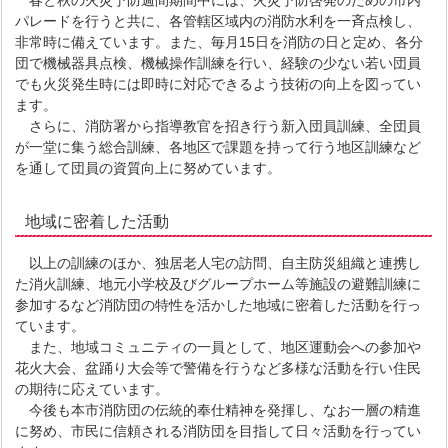
春と秋の火災予防週間期間中には、火災予防啓発のための市内
パレードを行うと共に、各管轄区域内の消防水利を一斉点検し、
非常時に備えています。また、毎月15日を消防の日と定め、各分
団で機械器具点検、機械操作訓練を行い、経験の少ない若い団員
でも火災発生時には即時に対応できるよう技術の向上を図ってい
ます。
さらに、消防署から指導教官を招き行う新入団員訓練、全団員
が一堂に集う総合訓練、各地区で課題を持って行う地区訓練など
を通して団員の資質向上に努めています。
地域に密着した活動
以上の訓練のほか、独居老人宅の訪問、自主防災組織と連携し
た消火訓練、地元小学校及びグループホーム等施設の避難訓練に
参加するなど消防団の特性を活かした地域に密着した活動を行っ
ています。
また、地域コミュニティの一員として、地区運動会への参加や
花火大会、盆踊り大会等で警備を行うなど多様な活動を行い住民
の期待に応えています。
今後も本市消防団の伝統的奉仕精神を発揮し、なお一層の精進
に努め、市民に信頼される消防団を目指して日々活動を行ってい