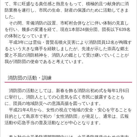
て、常に旺盛なる責任感と熱意をもって、積極的且つ献身的に消
防業務を遂行し、市民の生命、財産の保護のために活動してきま
した。
その間、常備消防の設置、市町村合併などに伴い体制の見直し
を行い、幾多の変遷を経て、現在1本部24個分団、団長以下639名
の体制となっています。
平成3年には雲仙・普賢岳噴火災害により消防団員12名が殉職す
るという大きな痛手を経験しましたが、先達が示した崇高な郷土
愛と不屈の消防精神を、消防人の鑑として受け継いでいくことが
我が消防団の使命であると考えています。
消防団の活動・訓練
消防団の活動としては、新春を飾る消防出初め式を毎年1月6日
に挙行し、消防人としての心意気を広く市民に披露するととも
に、団員の地域防災への意識高揚を図っています。
平成21年4月から、女性の視点で地域の安全・安心を守ることを
目的として島原市で初の「女性消防団」が発足し、通常は、広報
活動や応急手当の普及活動などが中心となります。