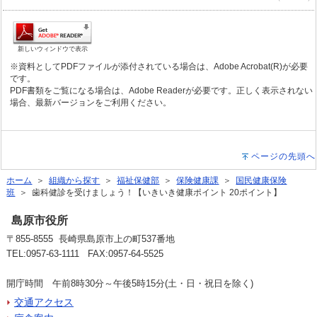
新しいウィンドウで表示
※資料としてPDFファイルが添付されている場合は、Adobe Acrobat(R)が必要
です。
PDF書類をご覧になる場合は、Adobe Readerが必要です。正しく表示されない
場合、最新バージョンをご利用ください。
ページの先頭へ
ホーム
＞
組織から探す
＞
福祉保健部
＞
保険健康課
＞
国民健康保険
班
＞ 歯科健診を受けましょう！【いきいき健康ポイント 20ポイント】
島原市役所
〒855-8555 長崎県島原市上の町537番地
TEL:0957-63-1111 FAX:0957-64-5525
開庁時間 午前8時30分～午後5時15分(土・日・祝日を除く)
交通アクセス