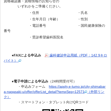
資格確認書・資格情報のお知らせの
いずれかをご準備ください。
・住所 ・氏名
・生年月日（年齢） ・性別
・電話番号 ・国民健康保険の
番号
・受診希望歯科医院名
●
FAXによる申込み
歯科健診申込用紙（PDF：142.9キロ
バイト）
●
電子申請による申込み
（24時間受付可）
・申込みフォーム
https://apply.e-tumo.jp/city-shimabar
a-nagasaki-u/offer/offerList_detail?tempSeq=12571
（外部リン
ク）
・スマートフォン・タブレット向けQRコード