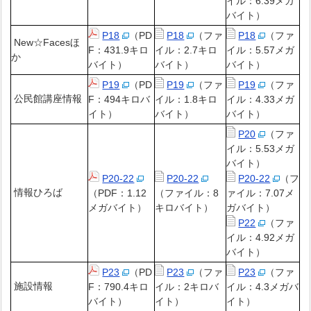
イル：6.39メガ
バイト）
P18
（PD
P18
（ファ
P18
（ファ
New☆Facesほ
F：431.9キロ
イル：2.7キロ
イル：5.57メガ
か
バイト）
バイト）
バイト）
P19
（PD
P19
（ファ
P19
（ファ
公民館講座情報
F：494キロバ
イル：1.8キロ
イル：4.33メガ
イト）
バイト）
バイト）
P20
（ファ
イル：5.53メガ
バイト）
P20-22
P20-22
P20-22
（フ
情報ひろば
（PDF：1.12
（ファイル：8
ァイル：7.07メ
メガバイト）
キロバイト）
ガバイト）
P22
（ファ
イル：4.92メガ
バイト）
P23
（PD
P23
（ファ
P23
（ファ
施設情報
F：790.4キロ
イル：2キロバ
イル：4.3メガバ
バイト）
イト）
イト）