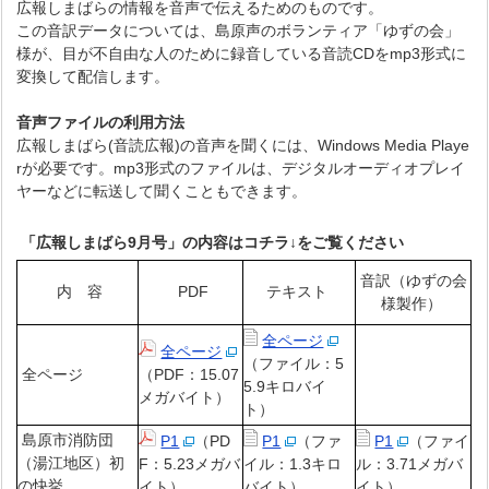
広報しまばらの情報を音声で伝えるためのものです。
この音訳データについては、島原声のボランティア「ゆずの会」
様が、目が不自由な人のために録音している音読CDをmp3形式に
変換して配信します。
音声ファイルの利用方法
広報しまばら(音読広報)の音声を聞くには、Windows Media Playe
rが必要です。mp3形式のファイルは、デジタルオーディオプレイ
ヤーなどに転送して聞くこともできます。
「広報しまばら9月号」の内容はコチラ
↓
をご覧ください
音訳（ゆずの会
内 容
PDF
テキスト
様製作）
全ページ
全ページ
（ファイル：5
全ページ
（PDF：15.07
5.9キロバイ
メガバイト）
ト）
島原市消防団
P1
（PD
P1
（ファ
P1
（ファイ
（湯江地区）初
F：5.23メガバ
イル：1.3キロ
ル：3.71メガバ
の快挙
イト）
バイト）
イト）