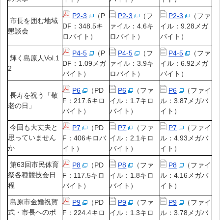
P2-3
（P
P2-3
（フ
P2-3
（ファ
市長を囲む地域
DF：348.5キ
ァイル：4.6キ
イル：9.28メガ
懇談会
ロバイト）
ロバイト）
バイト）
P4-5
（P
P4-5
（フ
P4-5
（ファ
輝く島原人Vol.1
DF：1.09メガ
ァイル：3.9キ
イル：6.92メガ
2
バイト）
ロバイト）
バイト）
P6
（PD
P6
（ファ
P6
（ファイ
長寿を祝う「敬
F：217.6キロ
イル：1.7キロ
ル：3.87メガバ
老の日」
バイト）
バイト）
イト）
今回も大丈夫と
P7
（PD
P7
（ファ
P7
（ファイ
思っていません
F：406キロバ
イル：2.1キロ
ル：4.93メガバ
か
イト）
バイト）
イト）
第63回市民体育
P8
（PD
P8
（ファ
P8
（ファイ
祭各種競技会日
F：117.5キロ
イル：1.8キロ
ル：4.16メガバ
程
バイト）
バイト）
イト）
島原市金婚祝賀
P9
（PD
P9
（ファ
P9
（ファイ
式・市長へのポ
F：224.4キロ
イル：1.3キロ
ル：3.78メガバ