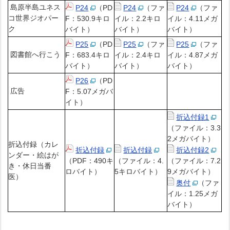
島原半島ユネス
P24
（PD
P24
（ファ
P24
（ファ
コ世界ジオパー
F：530.9キロ
イル：2.2キロ
イル：4.11メガ
ク
バイト）
バイト）
バイト）
P25
（PD
P25
（ファ
P25
（ファ
図書館へ行こう
F：683.4キロ
イル：2.4キロ
イル：4.87メガ
バイト）
バイト）
バイト）
P26
（PD
広告
F：5.07メガバ
イト）
折込付録1
（ファイル：3.3
2メガバイト）
折込付録（カレ
折込付録
折込付録
折込付録2
ンダー・絵はが
（PDF：490キ
（ファイル：4.
（ファイル：7.2
き・休日当番
ロバイト）
5キロバイト）
9メガバイト）
医）
奥付
（ファ
イル：1.25メガ
バイト）