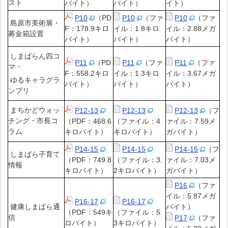
スト
バイト）
バイト）
イト）
P10
（PD
P10
（ファ
P10
（ファ
島原市美術展・
F：178.9キロ
イル：1.8キロ
イル：2.88メガ
募金箱設置
バイト）
バイト）
バイト）
しまばらん四コ
P11
（PD
P11
（ファ
P11
（ファ
マ・
F：558.2キロ
イル：1.3キロ
イル：3.67メガ
ゆるキャラグラ
バイト）
バイト）
バイト）
ンプリ
まちかどウォッ
P12-13
P12-13
P12-13
（フ
チング・市長コ
（PDF：468.6
（ファイル：4
ァイル：7.59メ
ラム
キロバイト）
キロバイト）
ガバイト）
P14-15
P14-15
P14-15
（フ
しまばら子育て
（PDF：749.8
（ファイル：3.
ァイル：7.03メ
情報
キロバイト）
2キロバイト）
ガバイト）
P16
（ファ
イル：5.87メガ
P16-17
P16-17
健康しまばら通
バイト）
（PDF：549キ
（ファイル：5.
信
P17
（ファ
ロバイト）
3キロバイト）