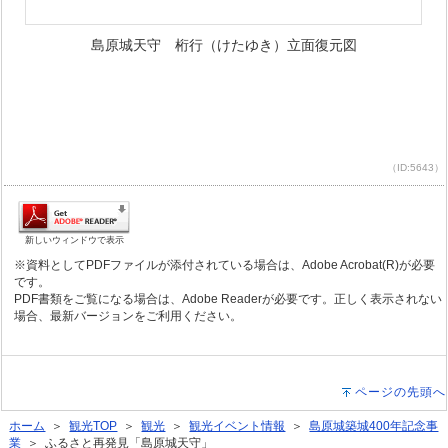
島原城天守 桁行（けたゆき）立面復元図
（ID:5643）
新しいウィンドウで表示
※資料としてPDFファイルが添付されている場合は、Adobe Acrobat(R)が必要
です。
PDF書類をご覧になる場合は、Adobe Readerが必要です。正しく表示されない
場合、最新バージョンをご利用ください。
ページの先頭へ
ホーム
＞
観光TOP
＞
観光
＞
観光イベント情報
＞
島原城築城400年記念事
業
＞ ふるさと再発見「島原城天守」