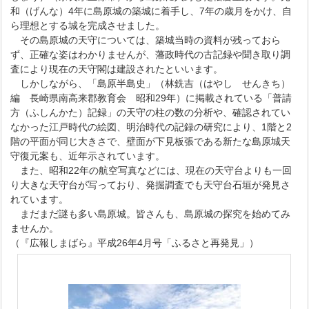
和（げんな）4年に島原城の築城に着手し、7年の歳月をかけ、自
ら理想とする城を完成させました。
その島原城の天守については、築城当時の資料が残っておら
ず、正確な姿はわかりませんが、藩政時代の古記録や聞き取り調
査により現在の天守閣は建設されたといいます。
しかしながら、「島原半島史」（林銑吉（はやし せんきち）
編 長崎県南高来郡教育会 昭和29年）に掲載されている「普請
方（ふしんかた）記録」の天守の柱の数の分析や、確認されてい
なかった江戸時代の絵図、明治時代の記録の研究により、1階と2
階の平面が同じ大きさで、壁面が下見板張である新たな島原城天
守復元案も、近年示されています。
また、昭和22年の航空写真などには、現在の天守台よりも一回
り大きな天守台が写っており、発掘調査でも天守台石垣が発見さ
れています。
まだまだ謎も多い島原城。皆さんも、島原城の探究を始めてみ
ませんか。
（『広報しまばら』平成26年4月号「ふるさと再発見」）