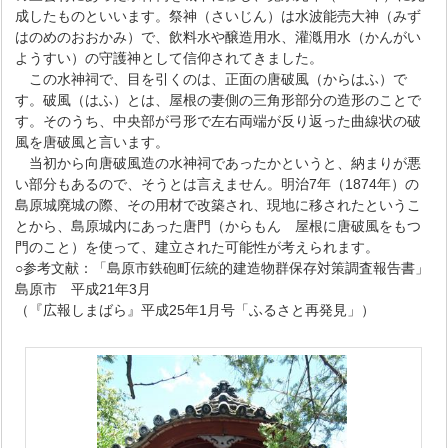
成したものといいます。祭神（さいじん）は水波能売大神（みず
はのめのおおかみ）で、飲料水や醸造用水、灌漑用水（かんがい
ようすい）の守護神として信仰されてきました。
この水神祠で、目を引くのは、正面の唐破風（からはふ）で
す。破風（はふ）とは、屋根の妻側の三角形部分の造形のことで
す。そのうち、中央部が弓形で左右両端が反り返った曲線状の破
風を唐破風と言います。
当初から向唐破風造の水神祠であったかというと、納まりが悪
い部分もあるので、そうとは言えません。明治7年（1874年）の
島原城廃城の際、その用材で改築され、現地に移されたというこ
とから、島原城内にあった唐門（からもん 屋根に唐破風をもつ
門のこと）を使って、建立された可能性が考えられます。
○参考文献：「島原市鉄砲町伝統的建造物群保存対策調査報告書」
島原市 平成21年3月
（『広報しまばら』平成25年1月号「ふるさと再発見」）