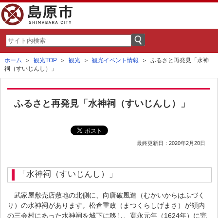
ホーム
＞
観光TOP
＞
観光
＞
観光イベント情報
＞ ふるさと再発見「水神
祠（すいじんし）」
ふるさと再発見「水神祠（すいじんし）」
最終更新日：2020年2月20日
「水神祠（すいじんし）」
武家屋敷売店敷地の北側に、向唐破風造（むかいからはふづく
り）の水神祠があります。松倉重政（まつくらしげまさ）が領内
の三会村にあった水神祠を城下に移し、寛永元年（1624年）に完