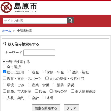
ホーム
＞ 申請書検索
絞り込み検索をする
キーワード
▼分野で検索する
全て選択
届出と証明
税金
保険・年金
健康・福祉
教育・文化・スポーツ
まちの整備・公営住宅
環境・ごみ
産業・労働
消防・防災
総務、市の財産
観光
情報公開
個人情報保護
入札、契約
会計
水道