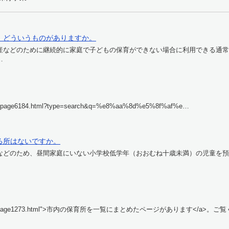
、どういうものがありますか。
などのために継続的に家庭で子どもの保育ができない場合に利用できる通常
…
.lg.jp/page6184.html?type=search&q=%e8%aa%8d%e5%8f%af%e…
る所はないですか。
事などのため、昼間家庭にいない小学校低学年（おおむね十歳未満）の児童を預
mabara.lg.jp/page1273.html">市内の保育所を一覧にまとめたページがあります</a>