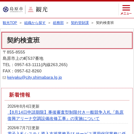
観光TOP
＞
組織から探す
＞
総務部
＞
契約管財課
＞ 契約検査班
契約検査班
〒855-8555
島原市上の町537番地
TEL：0957-63-1111(内線263,265)
FAX：0957-62-8260
keiyaku@city.shimabara.lg.jp
新着情報
2026年8月4日更新
【8月14日申請期限】事後審査型制限付き一般競争入札『島原
復興アリーナ空調設備改修工事』の実施について
2026年7月7日更新
電子入札システム導入支援業務及び サービス運用保守業務に係