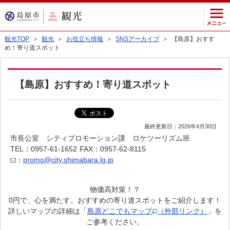
観光TOP
＞
観光
＞
お役立ち情報
＞
SNSアーカイブ
＞ 【島原】おすす
め！寄り道スポット
【島原】おすすめ！寄り道スポット
最終更新日：2026年4月30日
市長公室 シティプロモーション課 ロケツーリズム班
TEL：0957-61-1652
FAX：0957-62-8115
：
promo@city.shimabara.lg.jp
物価高対策！？
0円で、心を満たす。おすすめの寄り道スポットをご紹介します！
詳しいマップの詳細は「
島原どこでもマップ
（外部リンク）
」を
ご参考ください。