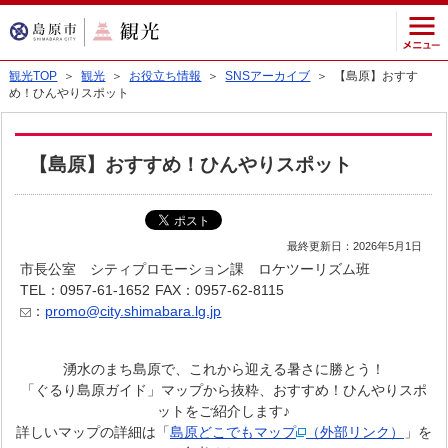
観光TOP
＞
観光
＞
お役立ち情報
＞
SNSアーカイブ
＞ 【島原】おすす
め！ひんやりスポット
【島原】おすすめ！ひんやりスポット
最終更新日：2026年5月1日
市長公室 シティプロモーション課 ロケツーリズム班
TEL：0957-61-1652
FAX：0957-62-8115
：
promo@city.shimabara.lg.jp
湧水のまち島原で、これから迎える暑さに勝とう！
「ぐるり島原ガイド」マップから抜粋、おすすめ！ひんやりスポ
ットをご紹介します♪
詳しいマップの詳細は「
島原どこでもマップ
（外部リンク）
」を