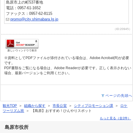
島原市上の町537番地
電話：0957-61-1652
ファックス：0957-62-8115
promo@city.shimabara.lg.jp
（ID:20945）
新しいウィンドウで表示
※資料としてPDFファイルが添付されている場合は、Adobe Acrobat(R)が必要
です。
PDF書類をご覧になる場合は、Adobe Readerが必要です。正しく表示されない
場合、最新バージョンをご利用ください。
ページの先頭へ
観光TOP
＞
組織から探す
＞
市長公室
＞
シティプロモーション課
＞
ロケ
ツーリズム班
＞ 【島原】おすすめ！ひんやりスポット
もっと見る（全2件）
島原市役所