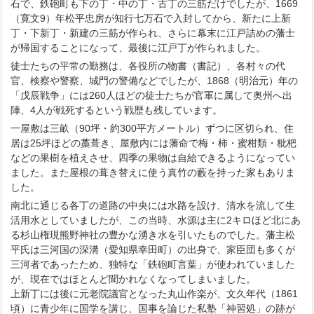
石で、鉄砲町も下の丁・中の丁・古丁の三筋だけでしたが、1669
（寛文9）年松平忠房が知行七万石で入封してから、新たに上新
丁・下新丁・新建の三筋が作られ、さらに幕末に江戸詰めの藩士
が帰国することになって、最後に江戸丁が作られました。
徒士たちの平常の勤務は、各役所の物書（書記）、各村々の代
官、検察や警察、城門の警備などでしたが、1868（明治元）年の
「戊辰戦争」には260人ほどの徒士たちが官軍に属して奥州へ出
陣、4人が戦死するという戦歴も残しています。
一屋敷は三畝（90坪・約300平方メートル）ずつに区切られ、住
居は25坪ほどの藁葺き、屋敷内には藩命で梅・柿・蜜柑類・枇杷
などの果樹を植えさせ、四季の果物は自給できるようになってい
ました。また屋根の葺き替えに使う真竹の藪を持った家もありま
した。
南北に通じる各丁の道路の中央には水路を設け、清水を流して生
活用水としていましたが、この当時、水源は主に2キロほど北にあ
る杉山権現熊野神社の豊かな湧き水を引いたものでした。藩主松
平氏は三河国の深溝（愛知県幸田町）の出身で、家臣団も多くが
三河者であったため、独特な「鉄砲町言葉」が使われていました
が、現在ではほとんど聞かれなくなってしまいました。
上新丁には後に元老院議官となった丸山作楽が、文久年代（1861
頃）に青少年に国学を講じ、国事を論じた私塾「神習処」の跡が