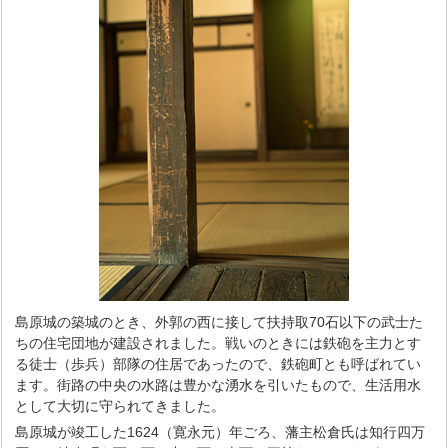
島原城の築城のとき、外郭の西に接して扶持取70石以下の武士た
ちの住宅団地が建設されました。戦いのときには鉄砲を主力とす
る徒士（歩兵）部隊の住居であったので、鉄砲町とも呼ばれてい
ます。街路の中央の水路は豊かな湧水を引いたもので、生活用水
として大切に守られてきました。
島原城が竣工した1624（寛永元）年ごろ、藩主松倉氏は知行四万