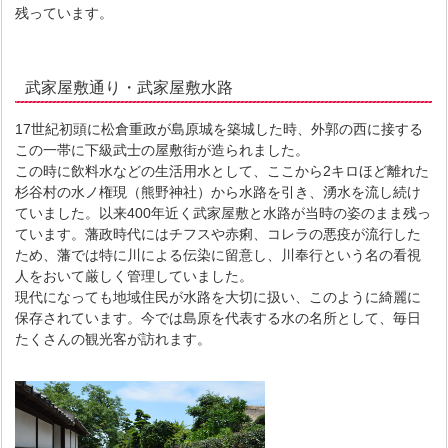
残っています。
武家屋敷通り・武家屋敷水路
17世紀初頭に松倉重政が島原城を築城した時、外郭の西に接する
この一帯に下級武士の屋敷街が造られました。
この時に飲料水などの生活用水として、ここから2キロほど離れた
杉谷村の水ノ権現（熊野神社）から水路を引き、湧水を流し続け
ていました。以来400年近く武家屋敷と水路が当時の姿のまま残っ
ています。藩政時代にはチフスや赤痢、コレラの悪疫が流行した
ため、藩では特に川による伝染に留意し、川奉行という名の看視
人をおいて厳しく管理していました。
現代になっても地域住民が水路を大切に扱い、このように綺麗に
保存されています。今では島原を代表する水の名所として、毎日
たくさんの観光客が訪れます。