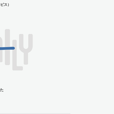
ービス）
た