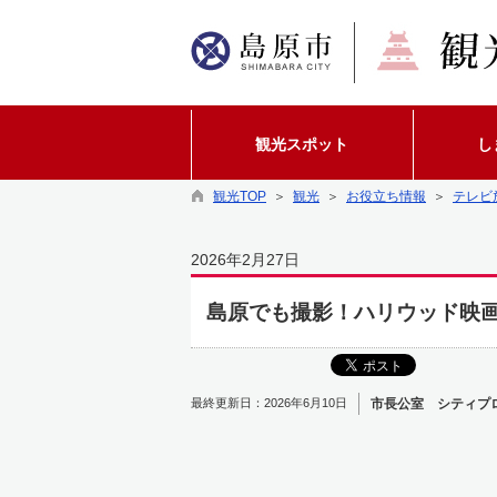
観光スポット
し
観光TOP
＞
観光
＞
お役立ち情報
＞
テレビ
2026年2月27日
島原でも撮影！ハリウッド映
最終更新日：2026年6月10日
市長公室 シティプ