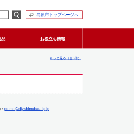
島原市トップページへ
産品
お役立ち情報
もっと見る（全6件）
：
promo@city.shimabara.lg.jp