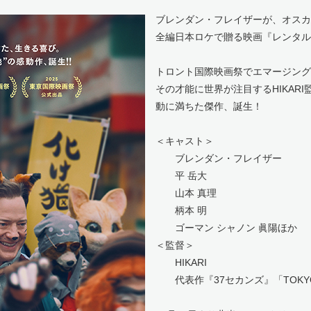
ブレンダン・フレイザーが、オスカ
全編日本ロケで贈る映画『レンタル
トロント国際映画祭でエマージング
その才能に世界が注目するHIKAR
動に満ちた傑作、誕生！
＜キャスト＞
ブレンダン・フレイザー
平 岳大
山本 真理
柄本 明
ゴーマン シャノン 眞陽ほか
＜監督＞
HIKARI
代表作『37セカンズ』「TOKYO V