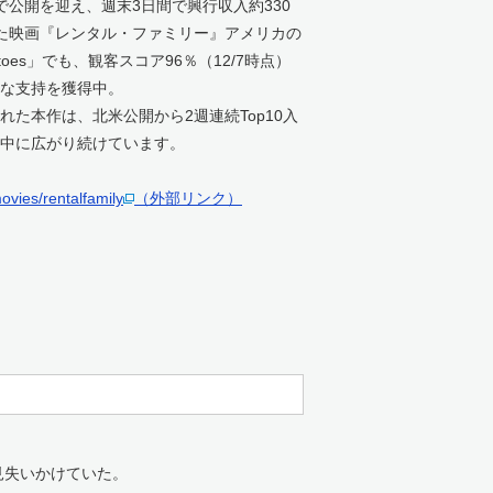
ンで公開を迎え、週末3日間で興行収入約330
た映画『レンタル・ファミリー』アメリカの
atoes」でも、観客スコア96％（12/7時点）
な支持を獲得中。
た本作は、北米公開から2週連続Top10入
中に広がり続けています。
ovies/rentalfamily
（外部リンク）
見失いかけていた。