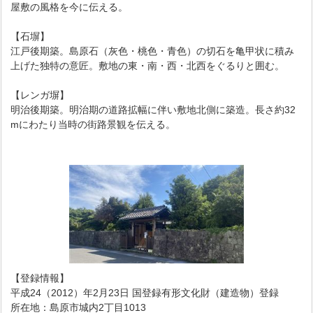
屋敷の風格を今に伝える。
【石塀】
江戸後期築。島原石（灰色・桃色・青色）の切石を亀甲状に積み
上げた独特の意匠。敷地の東・南・西・北西をぐるりと囲む。
【レンガ塀】
明治後期築。明治期の道路拡幅に伴い敷地北側に築造。長さ約32
mにわたり当時の街路景観を伝える。
【登録情報】
平成24（2012）年2月23日 国登録有形文化財（建造物）登録
所在地：島原市城内2丁目1013