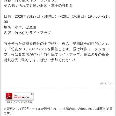
内容：竹灯籠制作ワークショップ
その他：汚れても良い服装・軍手の持参を
日時：2026年7月27日（月曜日）〜29日（水曜日）19：00〜21：
00
場所：小早川邸庭園
内容：竹あかりライトアップ
竹を使った灯籠を自分の手で作り、夜の小早川邸を幻想的にとも
す「竹あかり」のイベントを開催します。昼は制作ワークショッ
プ、夜は参加者が作った竹灯籠でライトアップ。島原の夏の夜を
特別な光で彩ります。ぜひご参加ください！
（ID:21026）
新しいウィンドウで表示
※資料としてPDFファイルが添付されている場合は、Adobe Acrobat(R)が必要
です。