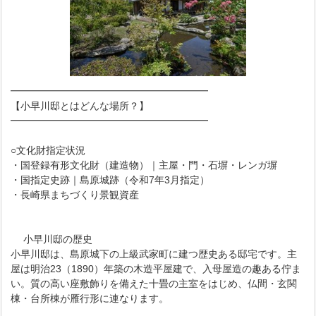
━━━━━━━━━━━━━━━━━━━━
【小早川邸とはどんな場所？】
━━━━━━━━━━━━━━━━━━━━
○文化財指定状況
・国登録有形文化財（建造物）｜主屋・門・石塀・レンガ塀
・国指定史跡｜島原城跡（令和7年3月指定）
・長崎県まちづくり景観資産
小早川邸の歴史
小早川邸は、島原城下の上級武家町に建つ歴史ある邸宅です。主
屋は明治23（1890）年築の木造平屋建で、入母屋造の趣ある佇ま
い。質の高い座敷飾りを備えた十畳の主室をはじめ、仏間・玄関
棟・台所棟が雁行形に連なります。