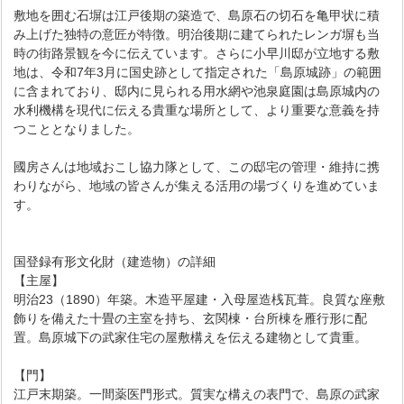
敷地を囲む石塀は江戸後期の築造で、島原石の切石を亀甲状に積
み上げた独特の意匠が特徴。明治後期に建てられたレンガ塀も当
時の街路景観を今に伝えています。さらに小早川邸が立地する敷
地は、令和7年3月に国史跡として指定された「島原城跡」の範囲
に含まれており、邸内に見られる用水網や池泉庭園は島原城内の
水利機構を現代に伝える貴重な場所として、より重要な意義を持
つこととなりました。
國房さんは地域おこし協力隊として、この邸宅の管理・維持に携
わりながら、地域の皆さんが集える活用の場づくりを進めていま
す。
国登録有形文化財（建造物）の詳細
【主屋】
明治23（1890）年築。木造平屋建・入母屋造桟瓦葺。良質な座敷
飾りを備えた十畳の主室を持ち、玄関棟・台所棟を雁行形に配
置。島原城下の武家住宅の屋敷構えを伝える建物として貴重。
【門】
江戸末期築。一間薬医門形式。質実な構えの表門で、島原の武家