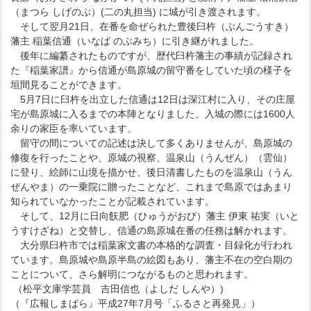
（まつら しげのぶ）(二の丸担当) に城が引き渡されます。
そして翌月21日、在番を命ぜられた豊後臼杵（ぶんごうすき）
藩主 稲葉信通（いなば のぶみち）に引き継がれました。
後年に編纂されたものですが、歴代臼杵藩主の事績が記録され
た『稲葉家譜』から信通が島原城の留守番をしていた頃の様子を
垣間見ることができます。
5月7日に臼杵を出立した信通は12日は深江村に入り、その庄屋
宅が島原城に入るまでの本陣となりました。入城の際には1600人
余りの家臣を率いています。
留守の間についての記述は決して多くありませんが、島原城の
修復を行ったことや、原城の視察、温泉山（うんぜん）（雲仙）
に登り、絵師に山境を描かせ、後日清書したものを温泉山（うん
ぜんやま）の一乗院に贈ったことなど、これまで島原ではあまり
知られていなかったことが記載されています。
そして、12月に日向飫肥（ひゅうがおび）藩主 伊東 祐実（いと
うすけざね）と交替し、信通の島原城在番の任務は解かれます。
大分県臼杵市では稲葉家文書の本格的な調査・目録化が行われ
ています。島原城や島原半島の絵図もあり、藩主不在の空白期の
ことについて、さら解明につながるものと思われます。
（松平文庫学芸員 吉田信也（よしだ しんや）)
（『広報しまばら』平成27年7月号「ふるさと再発見」）