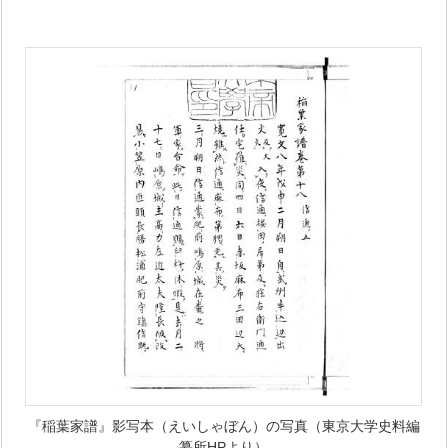
『稲葉家譜』影写本（えいしゃぼん）の写真（東京大学史料編
纂所HPより）