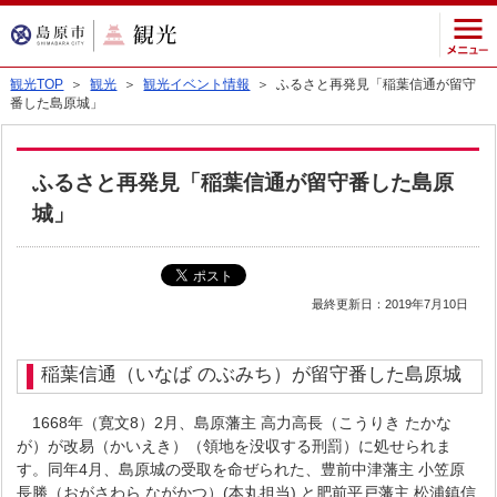
観光TOP
＞
観光
＞
観光イベント情報
＞ ふるさと再発見「稲葉信通が留守
番した島原城」
ふるさと再発見「稲葉信通が留守番した島原
城」
最終更新日：2019年7月10日
稲葉信通（いなば のぶみち）が留守番した島原城
1668年（寛文8）2月、島原藩主 高力高長（こうりき たかな
が）が改易（かいえき）（領地を没収する刑罰）に処せられま
す。同年4月、島原城の受取を命ぜられた、豊前中津藩主 小笠原
長勝（おがさわら ながかつ）(本丸担当) と肥前平戸藩主 松浦鎮信