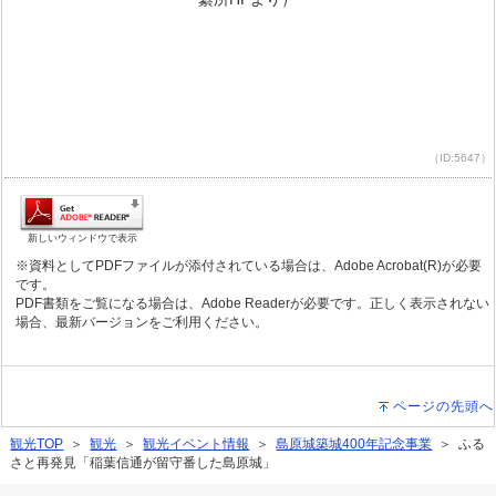
（ID:5647）
新しいウィンドウで表示
※資料としてPDFファイルが添付されている場合は、Adobe Acrobat(R)が必要
です。
PDF書類をご覧になる場合は、Adobe Readerが必要です。正しく表示されない
場合、最新バージョンをご利用ください。
ページの先頭へ
観光TOP
＞
観光
＞
観光イベント情報
＞
島原城築城400年記念事業
＞ ふる
さと再発見「稲葉信通が留守番した島原城」