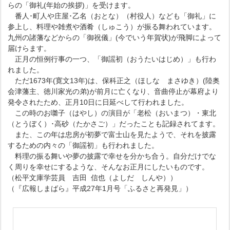
らの「御礼(年始の挨拶)」を受けます。
番人･町人や庄屋･乙名（おとな）（村役人）なども「御礼」に
参上し、料理や雑煮や酒肴（しゅこう）が振る舞われています。
九州の諸藩などからの「御祝儀」(今でいう年賀状)が飛脚によって
届けらます。
正月の恒例行事の一つ、「御謡初（おうたいはじめ）」も行わ
れました。
ただ1673年(寛文13年)は、保科正之（ほしな まさゆき）(陸奥
会津藩主、徳川家光の弟)が前月に亡くなり、音曲停止が幕府より
発令されたため、正月10日に日延べして行われました。
この時のお囃子（はやし）の演目が「老松（おいまつ）・東北
（とうぼく）･高砂（たかさご）」だったことも記録されてます。
また、この年は忠房が初夢で富士山を見たようで、それを披露
するための内々の「御謡初」も行われました。
料理の振る舞いや夢の披露で幸せを分かち合う。自分だけでな
く周りを幸せにするような、そんなお正月にしたいものです。
（松平文庫学芸員 吉田 信也（よしだ しんや））
（『広報しまばら』平成27年1月号「ふるさと再発見」）