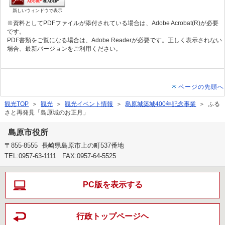
新しいウィンドウで表示
※資料としてPDFファイルが添付されている場合は、Adobe Acrobat(R)が必要
です。
PDF書類をご覧になる場合は、Adobe Readerが必要です。正しく表示されない
場合、最新バージョンをご利用ください。
ページの先頭へ
観光TOP
＞
観光
＞
観光イベント情報
＞
島原城築城400年記念事業
＞ ふる
さと再発見「島原城のお正月」
島原市役所
〒855-8555 長崎県島原市上の町537番地
TEL:0957-63-1111 FAX:0957-64-5525
PC版を表示する
行政トップページヘ