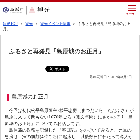
観光TOP
＞
観光
＞
観光イベント情報
＞ ふるさと再発見「島原城のお正
月」
ふるさと再発見「島原城のお正月」
最終更新日：2019年8月8日
島原城のお正月
今回は初代松平島原藩主･松平忠房（まつだいら ただふさ）が
島原に入って間もない1670年ごろ（寛文年間）にさかのぼり「島
原城のお正月」についてのお話しです。
島原藩の政務を記録した『藩日記』をのぞいてみると、元旦の
忠房は、寅の前刻(4時ごろ)に起床し、以後数日にわたって各人か