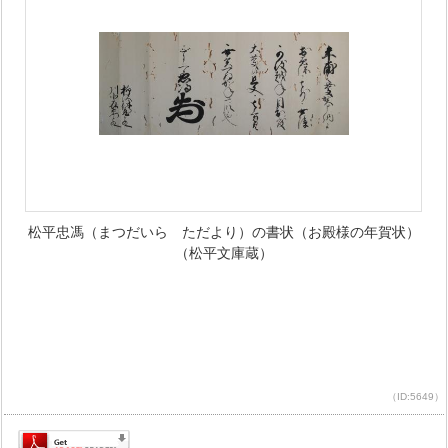
松平忠馮（まつだいら ただより）の書状（お殿様の年賀状）
（松平文庫蔵）
（ID:5649）