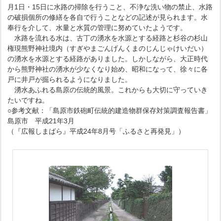
月1日・15日に水路の掃除を行うこと、不浄な洗い物の禁止、水路
の破損個所の修繕を各自で行うことなどの記述が見られます。水
奉行を介して、水量と水質の管理に努めていたようです。
水路を流れる水は、古丁の湧水を水源とする経路と杉谷の杉山
権現熊野神社境内（すぎやまごんげんくまのじんじゃけいだい）
の湧水を水源とする経路がありました。しかしながら、大正時代
から熊野神社の湧水が少なくなり始め、昭和になって、徐々に各
戸に井戸が掘られるようになりました。
湧水あふれる島原の伝統的風景。これからも大切に守っていき
たいですね。
○参考文献：「島原市鉄砲町伝統的建造物群保存対策調査報告書」
島原市 平成21年3月
（『広報しまばら』平成24年8月号「ふるさと再発見」）