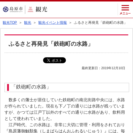
観光TOP
＞
観光
＞
観光イベント情報
＞ ふるさと再発見「鉄砲町の水路」
ふるさと再発見「鉄砲町の水路」
最終更新日：2019年12月10日
「鉄砲町の水路」
数多くの藩士が居住していた鉄砲町の南北街路中央には、水路
が作られていました。現在も下ノ丁の通りには水路が残っていま
すが、かつては江戸丁以外のすべての通りに水路があり、飲料用
として使われていました。
江戸時代、この水路は、非常に大切に管理・利用をされており
『島原藩御触類集（しまばらはんおふれるいじゅう）』には、毎