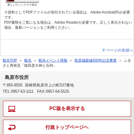
新しいウィンドウで表示
※資料としてPDFファイルが添付されている場合は、Adobe Acrobat(R)が必要
です。
PDF書類をご覧になる場合は、Adobe Readerが必要です。正しく表示されない
場合、最新バージョンをご利用ください。
ページの先頭へ
観光TOP
＞
観光
＞
観光イベント情報
＞
島原城築城400年記念事業
＞ ふる
さと再発見「猿田彦大神と石祠」
島原市役所
〒855-8555 長崎県島原市上の町537番地
TEL:0957-63-1111 FAX:0957-64-5525
PC版を表示する
行政トップページヘ