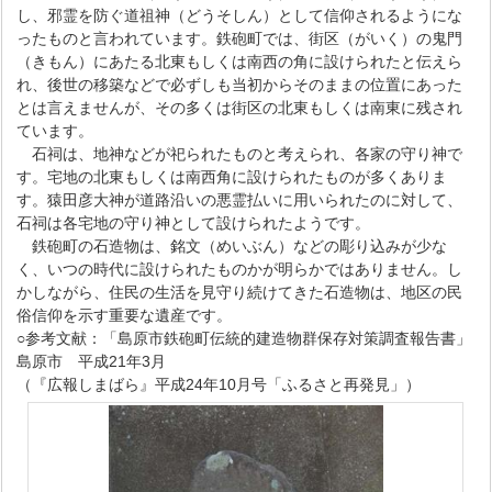
し、邪霊を防ぐ道祖神（どうそしん）として信仰されるようにな
ったものと言われています。鉄砲町では、街区（がいく）の鬼門
（きもん）にあたる北東もしくは南西の角に設けられたと伝えら
れ、後世の移築などで必ずしも当初からそのままの位置にあった
とは言えませんが、その多くは街区の北東もしくは南東に残され
ています。
石祠は、地神などが祀られたものと考えられ、各家の守り神で
す。宅地の北東もしくは南西角に設けられたものが多くありま
す。猿田彦大神が道路沿いの悪霊払いに用いられたのに対して、
石祠は各宅地の守り神として設けられたようです。
鉄砲町の石造物は、銘文（めいぶん）などの彫り込みが少な
く、いつの時代に設けられたものかが明らかではありません。し
かしながら、住民の生活を見守り続けてきた石造物は、地区の民
俗信仰を示す重要な遺産です。
○参考文献：「島原市鉄砲町伝統的建造物群保存対策調査報告書」
島原市 平成21年3月
（『広報しまばら』平成24年10月号「ふるさと再発見」）