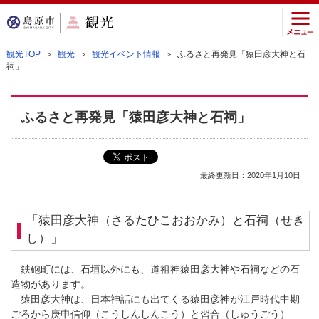
観光TOP
＞
観光
＞
観光イベント情報
＞ ふるさと再発見「猿田彦大神と石
祠」
ふるさと再発見「猿田彦大神と石祠」
最終更新日：2020年1月10日
「猿田彦大神（さるたひこおおかみ）と石祠（せき
し）」
鉄砲町には、石垣以外にも、道祖神猿田彦大神や石祠などの石
造物があります。
猿田彦大神は、日本神話にも出てくる猿田彦神が江戸時代中期
ごろから庚申信仰（こうしんしんこう）と習合（しゅうごう）